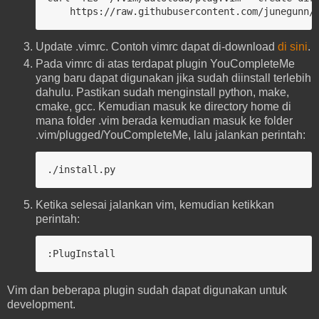
    https://raw.githubusercontent.com/junegunn/
Update .vimrc. Contoh vimrc dapat di-download
di sini
.
Pada vimrc di atas terdapat plugin YouCompleteMe
yang baru dapat digunakan jika sudah diinstall terlebih
dahulu. Pastikan sudah menginstall python, make,
cmake, gcc. Kemudian masuk ke directory home di
mana folder .vim berada kemudian masuk ke folder
.vim/plugged/YouCompleteMe, lalu jalankan perintah:
./install.py
Ketika selesai jalankan vim, kemudian ketikkan
perintah:
:PlugInstall
Vim dan beberapa plugin sudah dapat digunakan untuk
development.