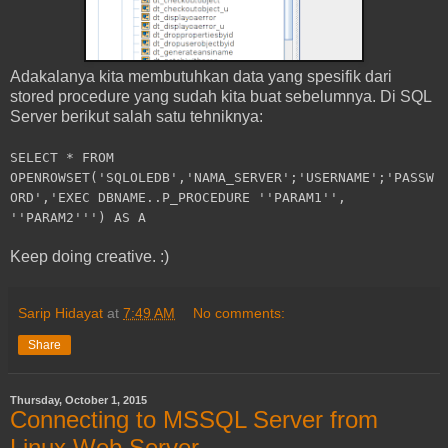
Adakalanya kita membutuhkan data yang spesifik dari
stored procedure yang sudah kita buat sebelumnya. Di SQL
Server berikut salah satu tehniknya:
SELECT * FROM
OPENROWSET('SQLOLEDB','NAMA_SERVER';'USERNAME';'PASSW
ORD','EXEC DBNAME..P_PROCEDURE ''PARAM1'',
''PARAM2''') AS A
Keep doing creative. :)
Sarip Hidayat
at
7:49 AM
No comments:
Share
Thursday, October 1, 2015
Connecting to MSSQL Server from
Linux Web Server