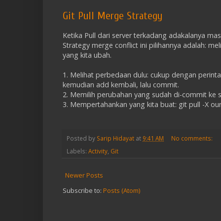
Git Pull Merge Strategy
Ketika Pull dari server terkadang adakalanya ma
Strategy merge conflict ini pilihannya adalah: 
yang kita ubah.
1. Melihat perbedaan dulu: cukup dengan perintah pu
kemudian add kembali, lalu commit.
2. Memilih perubahan yang sudah di-commit ke serve
3. Mempertahankan yang kita buat: git pull -X our
Posted by
Sarip Hidayat
at
9:41 AM
No comments:
Labels:
Activity
,
Git
Newer Posts
Subscribe to:
Posts (Atom)