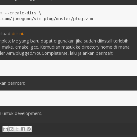
m --create-dirs \

.com/junegunn/vim-plug/master/plug.vim
wnload
di sini
.
pleteMe yang baru dapat digunakan jika sudah diinstall terlebih
n, make, cmake, gcc. Kemudian masuk ke directory home di mana
er .vim/plugged/YouCompleteMe, lalu jalankan perintah:
kan perintah:
n untuk development.