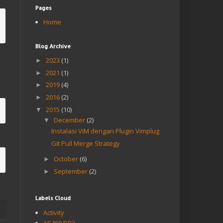
Pages
Home
Blog Archive
2023
(1)
►
2021
(1)
►
2019
(4)
►
2016
(2)
►
2015
(10)
▼
December
(2)
▼
Instalasi ViM dengan Plugin Vimplug
Git Pull Merge Strategy
October
(6)
►
September
(2)
►
Labels Cloud
Activity