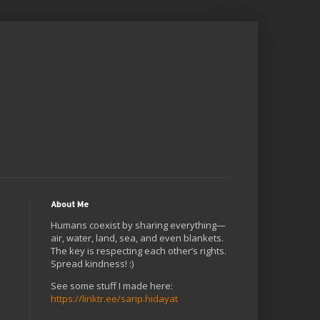
About Me
Humans coexist by sharing everything—
air, water, land, sea, and even blankets.
The key is respecting each other’s rights.
Spread kindness! :)
See some stuff I made here:
https://linktr.ee/sarip.hidayat