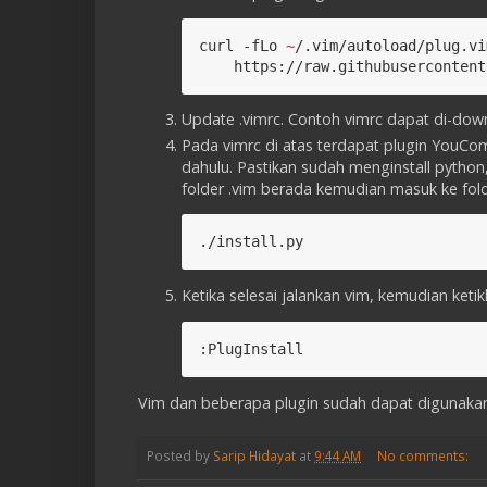
curl -fLo 
~
/.vim/autoload/plug.vi
    https://raw.githubusercontent
Update .vimrc. Contoh vimrc dapat di-do
Pada vimrc di atas terdapat plugin YouCom
dahulu. Pastikan sudah menginstall pytho
folder .vim berada kemudian masuk ke fold
./install.py
Ketika selesai jalankan vim, kemudian ketik
:PlugInstall
Vim dan beberapa plugin sudah dapat digunaka
Posted by
Sarip Hidayat
at
9:44 AM
No comments: