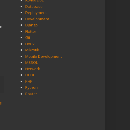
AS400 DB2
Database
Deployment
Development
Django
an
Flutter
Git
Linux
Mikrotik
Mobile Development
MSSQL
Network
ODBC
PHP
Python
Router
s