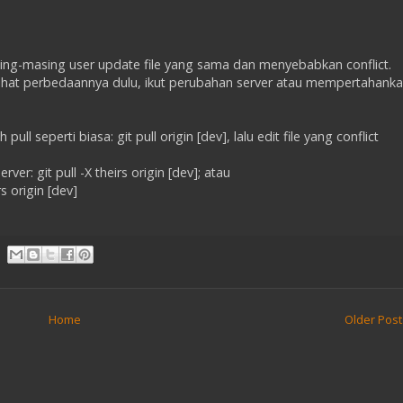
sing-masing user update file yang sama dan menyebabkan conflict.
melihat perbedaannya dulu, ikut perubahan server atau mempertahank
ll seperti biasa: git pull origin [dev], lalu edit file yang conflict
r: git pull -X theirs origin [dev]; atau
s origin [dev]
Home
Older Post